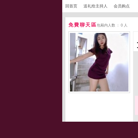
回首页
送礼给主持人
会员购点
免費聊天區
包厢内人数 ： 0 人