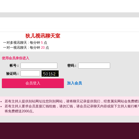
您即将进入 [
狄儿视讯聊天室
]
一对多视讯聊天 : 每分钟
5
点
一对一视讯聊天 : 每分钟
20
点
使用会员身份进入
帐号 :
密码 :
验证码 :
加入会员
若有主持人提供别站网址拉您到别网站，请将聊天记录提供我们，经查属实网站会免费赠送
若有主持人要求会员直接汇钱给她，请勿汇钱，请会员记录聊天内容或留下主持人银行帐
将免费赠送2000点。